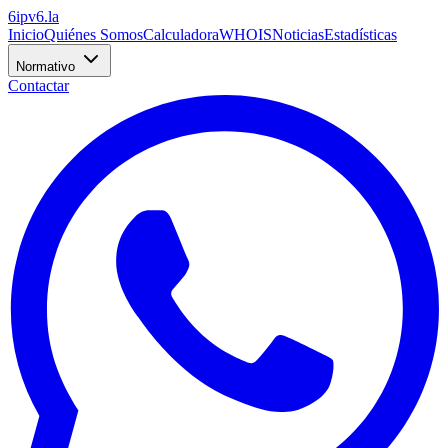
6
ipv6
.la
Inicio
Quiénes Somos
Calculadora
WHOIS
Noticias
Estadísticas
Normativo
Contactar