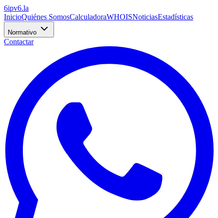
6
ipv6
.la
Inicio
Quiénes Somos
Calculadora
WHOIS
Noticias
Estadísticas
Normativo
Contactar