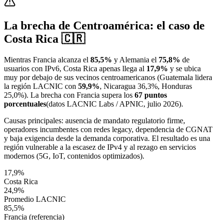
La brecha de Centroamérica: el caso de
Costa Rica 🇨🇷
Mientras Francia alcanza el
85,5%
y Alemania el
75,8%
de
usuarios con IPv6, Costa Rica apenas llega al
17,9%
y se ubica
muy por debajo de sus vecinos centroamericanos (Guatemala lidera
la región LACNIC con
59,9%
, Nicaragua 36,3%, Honduras
25,0%). La brecha con Francia supera los
67 puntos
porcentuales
(datos LACNIC Labs / APNIC, julio 2026).
Causas principales: ausencia de mandato regulatorio firme,
operadores incumbentes con redes legacy, dependencia de CGNAT
y baja exigencia desde la demanda corporativa. El resultado es una
región vulnerable a la escasez de IPv4 y al rezago en servicios
modernos (5G, IoT, contenidos optimizados).
17,9%
Costa Rica
24,9%
Promedio LACNIC
85,5%
Francia (referencia)