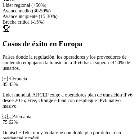
Líder regional (+50%)
Avance medio (30-50%)
Avance incipiente (15-30%)
Brecha crítica (-15%)
Casos de éxito en Europa
Países donde la regulación, los operadores y los proveedores de
contenido empujaron la transición a IPv6 hasta superar el 50% de
usuarios.
🇫🇷
Francia
85.43
%
Líder mundial. ARCEP exige a operadores plan de transición IPv6
desde 2016; Free, Orange e Iliad con despliegue IPv6 nativo
masivo.
🇩🇪
Alemania
75.62
%
Deutsche Telekom y Vodafone con doble pila por defecto en
residencial y móvil.