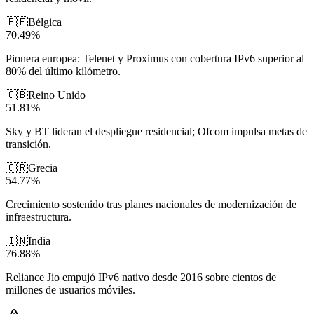
🇧🇪
Bélgica
70.49
%
Pionera europea: Telenet y Proximus con cobertura IPv6 superior al
80% del último kilómetro.
🇬🇧
Reino Unido
51.81
%
Sky y BT lideran el despliegue residencial; Ofcom impulsa metas de
transición.
🇬🇷
Grecia
54.77
%
Crecimiento sostenido tras planes nacionales de modernización de
infraestructura.
🇮🇳
India
76.88
%
Reliance Jio empujó IPv6 nativo desde 2016 sobre cientos de
millones de usuarios móviles.