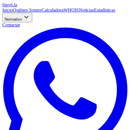
6
ipv6
.la
Inicio
Quiénes Somos
Calculadora
WHOIS
Noticias
Estadísticas
Normativo
Contactar