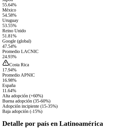
55.64%
México
54.58%
Uruguay
53.55%
Reino Unido
51.81%
Google (global)
47.54%
Promedio LACNIC
24.93%
Costa Rica
17.94%
Promedio APNIC
16.98%
España
11.64%
Alta adopción (+60%)
Buena adopción (35-60%)
Adopción incipiente (15-35%)
Baja adopción (-15%)
Detalle por país en Latinoamérica