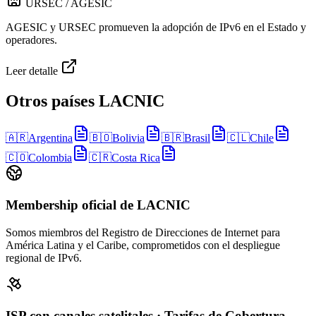
URSEC / AGESIC
AGESIC y URSEC promueven la adopción de IPv6 en el Estado y
operadores.
Leer detalle
Otros países LACNIC
🇦🇷
Argentina
🇧🇴
Bolivia
🇧🇷
Brasil
🇨🇱
Chile
🇨🇴
Colombia
🇨🇷
Costa Rica
Membership oficial de LACNIC
Somos miembros del Registro de Direcciones de Internet para
América Latina y el Caribe, comprometidos con el despliegue
regional de IPv6.
ISP con canales satelitales · Tarifas de Cobertura