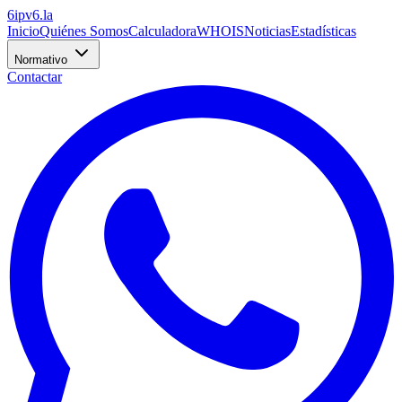
6
ipv6
.la
Inicio
Quiénes Somos
Calculadora
WHOIS
Noticias
Estadísticas
Normativo
Contactar