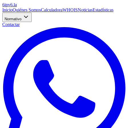
6
ipv6
.la
Inicio
Quiénes Somos
Calculadora
WHOIS
Noticias
Estadísticas
Normativo
Contactar