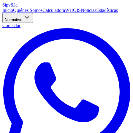
6
ipv6
.la
Inicio
Quiénes Somos
Calculadora
WHOIS
Noticias
Estadísticas
Normativo
Contactar